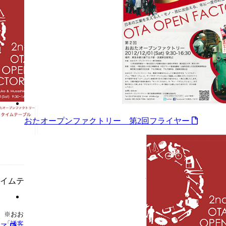
Next
おたオープンファクトリー 第2回フライヤー
タイムテ
※おおたクリエイティブタウン事業アーカイブは、
観光庁 観光地域振興課
「誘客多角化等のための滞在コンテンツ造成」実証事業（第一次）
での支